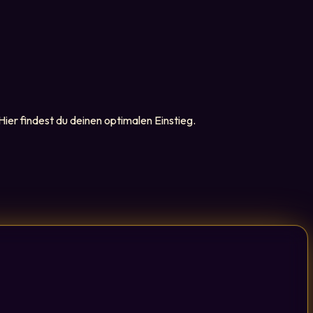
er findest du deinen optimalen Einstieg.