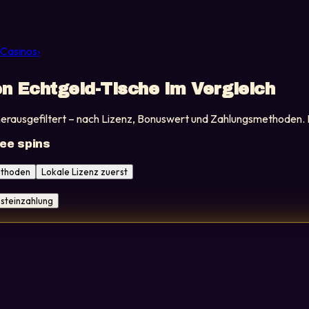
Casinos
›
en Echtgeld-Tische im Vergleich
erausgefiltert – nach Lizenz, Bonuswert und Zahlungsmethoden. Hi
ree spins
ethoden
Lokale Lizenz zuerst
steinzahlung