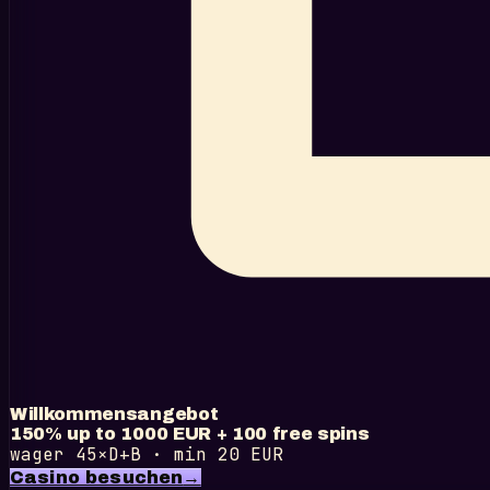
Willkommensangebot
150% up to 1000 EUR + 100 free spins
wager 45×D+B · min 20 EUR
Casino besuchen
→