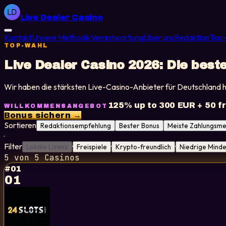
Live Dealer Casino
Kontakt
Unsere Methodik
Verantwortung
Über uns
Redaktion
Top-
TOP-WAHL
Live Dealer Casino 2026: Die best
Wir haben die stärksten Live-Casino-Anbieter für Deutschland h
125% up to 300 EUR + 50 f
WILLKOMMENSANGEBOT
Bonus sichern
→
Sortieren
Redaktionsempfehlung
Bester Bonus
Meiste Zahlungsm
·
Filter
·
·
·
Lokale Lizenz
Freispiele
Krypto-freundlich
Niedrige Minde
5 von 5 Casinos
#
01
01