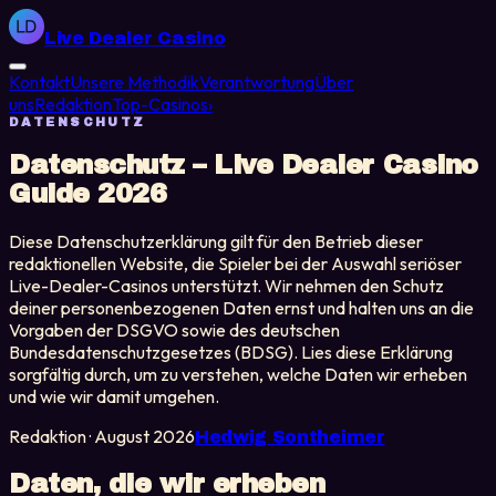
Live Dealer Casino
Kontakt
Unsere Methodik
Verantwortung
Über
uns
Redaktion
Top-Casinos
›
DATENSCHUTZ
Datenschutz – Live Dealer Casino
Guide 2026
Diese Datenschutzerklärung gilt für den Betrieb dieser
redaktionellen Website, die Spieler bei der Auswahl seriöser
Live-Dealer-Casinos unterstützt. Wir nehmen den Schutz
deiner personenbezogenen Daten ernst und halten uns an die
Vorgaben der DSGVO sowie des deutschen
Bundesdatenschutzgesetzes (BDSG). Lies diese Erklärung
sorgfältig durch, um zu verstehen, welche Daten wir erheben
und wie wir damit umgehen.
Redaktion
·
August 2026
Hedwig Sontheimer
Daten, die wir erheben