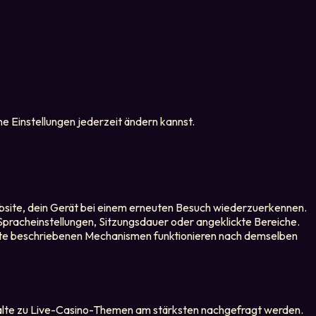
e Einstellungen jederzeit ändern kannst.
ebsite, dein Gerät bei einem erneuten Besuch wiederzuerkennen.
pracheinstellungen, Sitzungsdauer oder angeklickte Bereiche.
eite beschriebenen Mechanismen funktionieren nach demselben
nhalte zu Live-Casino-Themen am stärksten nachgefragt werden.