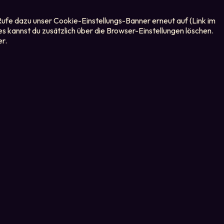
Rufe dazu unser Cookie-Einstellungs-Banner erneut auf (Link im
s kannst du zusätzlich über die Browser-Einstellungen löschen.
er.